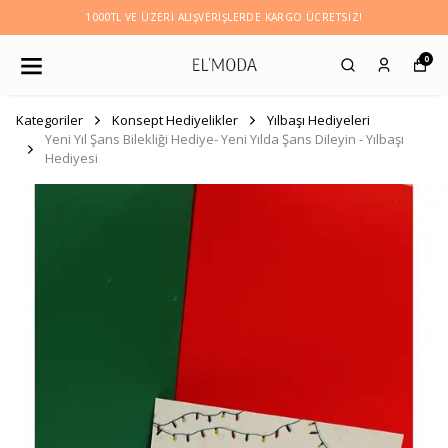
1000TL VE ÜZERI ALIŞVERIŞLERDE KARGO ÜCRETSİZ!
0
Kategoriler
Konsept Hediyelikler
Yılbaşı Hediyeleri
Yeni Yıl Şans Bilekliği Hediye- Yeni Yılda Şans Dileyin - Yılbaşı
Hediyesi