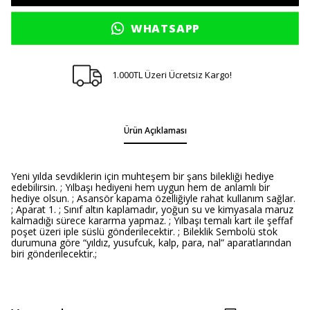
WHATSAPP
1.000TL Üzeri Ücretsiz Kargo!
Ürün Açıklaması
Yeni yılda sevdiklerin için muhteşem bir şans bilekliği hediye
edebilirsin. ; Yılbaşı hediyeni hem uygun hem de anlamlı bir
hediye olsun. ; Asansör kapama özelliğiyle rahat kullanım sağlar.
; Aparat 1. ; Sınıf altın kaplamadır, yoğun su ve kimyasala maruz
kalmadığı sürece kararma yapmaz. ; Yılbaşı temalı kart ile şeffaf
poşet üzeri iple süslü gönderilecektir. ; Bileklik Sembolü stok
durumuna göre “yıldız, yusufcuk, kalp, para, nal” aparatlarından
biri gönderilecektir.;