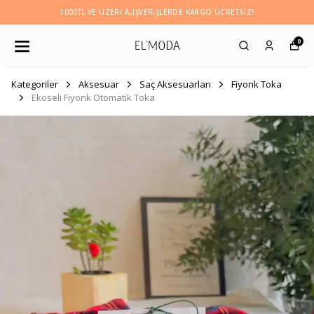
1000TL VE ÜZERI ALIŞVERIŞLERDE KARGO ÜCRETSİZ!
0
Kategoriler
Aksesuar
Saç Aksesuarları
Fiyonk Toka
Ekoseli Fiyonk Otomatik Toka