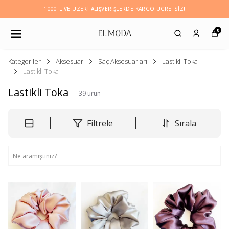
1000TL VE ÜZERI ALIŞVERIŞLERDE KARGO ÜCRETSİZ!
0
Kategoriler
Aksesuar
Saç Aksesuarları
Lastikli Toka
Lastikli Toka
Lastikli Toka
39
ürün
Filtrele
Sırala