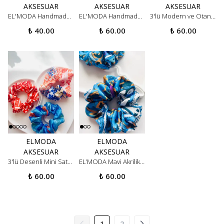
AKSESUAR
AKSESUAR
AKSESUAR
EL'MODA Handmade 2'li Çok Renkli Desenli Toka Seti - Küçük Boy Lastikli Saç Tokası
EL'MODA Handmade 3'lü Desenli Saten Toka Seti - Kırmızı, Yeşil, Siyah Beyaz Küçük Boy Lastikli Saç Tokası
3'lü Modern ve Otantik Desenli Mini Saten Scrunchie Toka Seti
₺ 40.00
₺ 60.00
₺ 60.00
ELMODA
ELMODA
AKSESUAR
AKSESUAR
3'lü Desenli Mini Saten Scrunchie Toka Seti - Canlı Yaz Renkleri
EL’MODA Mavi Akrilik Desenli Saten Dokulu Lastikli Saç Tokası - Scrunchie
₺ 60.00
₺ 60.00
1
2