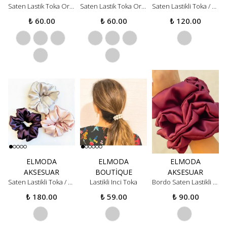
Saten Lastik Toka Orta Boy - bej
Saten Lastik Toka Orta Boy - kahverengi
Saten Lastikli Toka / 2’li Set/ Kahve-bej
₺ 60.00
₺ 60.00
₺ 120.00
ELMODA
ELMODA
ELMODA
AKSESUAR
BOUTIQUE
AKSESUAR
Saten Lastikli Toka / 3’lü Set / Pembe-gri-patlıcan Moru
Lastikli Inci Toka
Bordo Saten Lastikli Toka
₺ 180.00
₺ 59.00
₺ 90.00