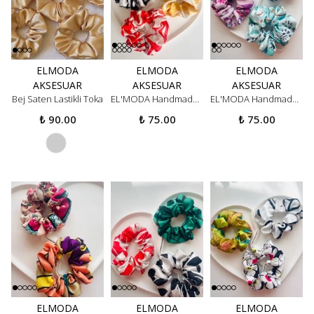
ELMODA
ELMODA
ELMODA
AKSESUAR
AKSESUAR
AKSESUAR
Bej Saten Lastikli Toka
EL'MODA Handmade Kadın 3'lü Mini Saten Scrunchie Toka Seti - Kontrast Renkli Soyut Desenli Lüks Saç Tokası
EL'MODA Handmade Kadın 3'lü Mini Saten Scrunchie Toka Seti - Renkli Bohem Desenli Lüks Saç Tokası
₺ 90.00
₺ 75.00
₺ 75.00
ELMODA
ELMODA
ELMODA