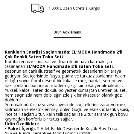
1.000TL Üzeri Ücretsiz Kargo!
Ürün Açıklaması
Renklerin Enerjisi Saçlarınızda: EL'MODA Handmade 2'li
Çok Renkli Saten Toka Seti
Kombinlerinize sanatsal ve dinamik bir hava katmak için
tasarlanan
EL'MODA Handmade 2'li Saten Toka Seti
,
sezonun en canlı illüstratif ve geometrik desenlerini bir araya
getiriyor. Set içerisinde fuşya, pudra ve turkuaz tonlarının hakim
olduğu soyut floral desenli bir toka ile mor, hardal, somon ve
haki tonlarını barındıran modern çizgili bir toka yer almaktadır.
Yüksek kaliteli saten dokulu polyester kumaştan üretilen bu set,
hem saçınızda hem de bileğinizde şık bir aksesuar olarak göz
doldurur.
Yumuşak pürüzsüz yüzeyi sayesinde saç tellerine zarar vermez,
kırılmaları ve elektriklenmeyi önler. Güçlü ve esnek iç lastik yapısı,
ince telli saçları 3 tur, kalın telli saçları ise 2 tur sararak gün boyu
kaymadan konforlu bir tutuş sağlar.
Ürün Özellikleri:
•
Paket İçeriği:
2 Adet Farklı Desenlerde Küçük Boy Toka
(Fuşya-Pudra Desenli ve Mor-Turuncu Çizgili)