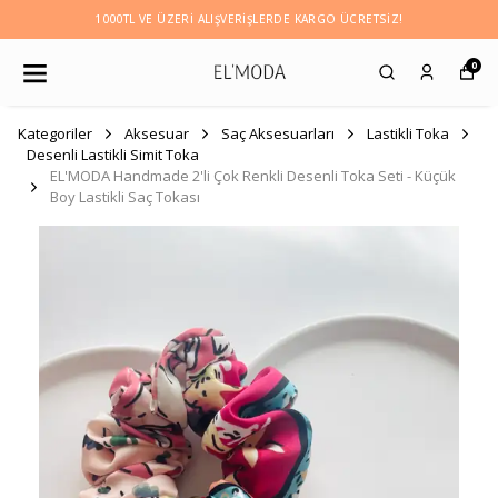
1000TL VE ÜZERI ALIŞVERIŞLERDE KARGO ÜCRETSİZ!
0
Kategoriler
Aksesuar
Saç Aksesuarları
Lastikli Toka
Desenli Lastikli Simit Toka
EL'MODA Handmade 2'li Çok Renkli Desenli Toka Seti - Küçük
Boy Lastikli Saç Tokası