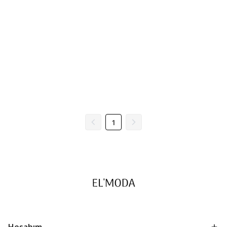
1
Hesabım