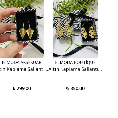
ELMODA AKSESUAR
ELMODA BOUTİQUE
Altın Kaplama Sallantılı Piramit Küpe - Hediyelik Küpe
Altın Kaplama Sallantılı Yaprak Küpe - Hediyelik Küpe
₺ 299.00
₺ 350.00