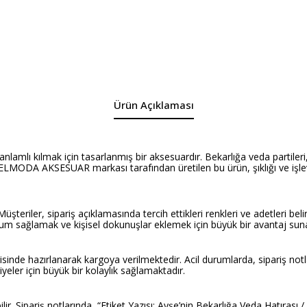
Ürün Açıklaması
 anlamlı kılmak için tasarlanmış bir aksesuardır. Bekarlığa veda partile
ir. ELMODA AKSESUAR markası tarafından üretilen bu ürün, şıklığı ve işlevs
üşteriler, sipariş açıklamasında tercih ettikleri renkleri ve adetleri beli
ize uyum sağlamak ve kişisel dokunuşlar eklemek için büyük bir avantaj sun
çerisinde hazırlanarak kargoya verilmektedir. Acil durumlarda, sipariş n
diyeler için büyük bir kolaylık sağlamaktadır.
ir. Sipariş notlarında, “Etiket Yazısı: Ayşe’nin Bekarlığa Veda Hatırası / 