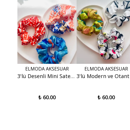
SUAR
ELMODA AKSESUAR
ELMODA AKSESUAR
EL'MODA Alaçatı Serisi : Kırmızı Mavi Şal Desenli Kumaş El Çantası - Bohem Tatil Çantası
3'lü Desenli Mini Saten Scrunchie Toka Seti - Canlı Yaz Renkleri
₺ 60.00
₺ 60.00