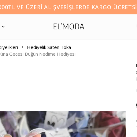
000TL VE ÜZERI ALIŞVERIŞLERDE KARGO ÜCRETSİ
yelikleri
Hediyelik Saten Toka
a Kına Gecesi Düğün Nedime Hediyesi