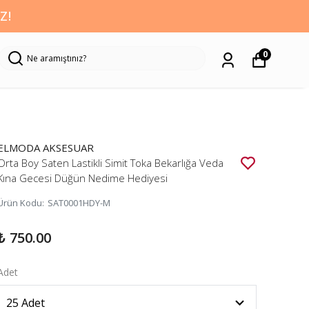
Z!
0
ELMODA AKSESUAR
Orta Boy Saten Lastikli Simit Toka Bekarlığa Veda
Kına Gecesi Düğün Nedime Hediyesi
Ürün Kodu
:
SAT0001HDY-M
₺ 750.00
Adet