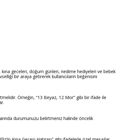
ri, kına geceleri, doğum günleri, nedime hediyeleri ve bebek
elliği bir araya getirerek kullanıcıların beğenisini
rtmelidir. Örneğin, “13 Beyaz, 12 Mor” gibi bir ifade ile
ar.
otlarında durumunuzu belirtmeniz halinde öncelik
Eliz’in Kına Gecesi Hatırası” gibi ifadelerle özel mesajlar