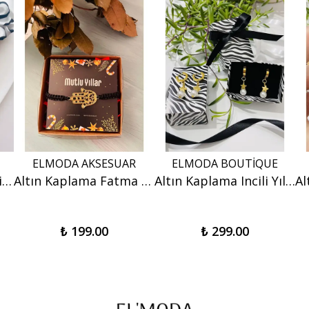
ELMODA AKSESUAR
ELMODA BOUTİQUE
3'lü Modern ve Otantik Desenli Mini Saten Scrunchie Toka Seti
Altın Kaplama Fatma Ana Eli Bilekliği Hediye Kutusu- Ayarlanabilir Bileklik
Altın Kaplama Incili Yıldız Küpe - Hediyelik Küpe
₺ 199.00
₺ 299.00