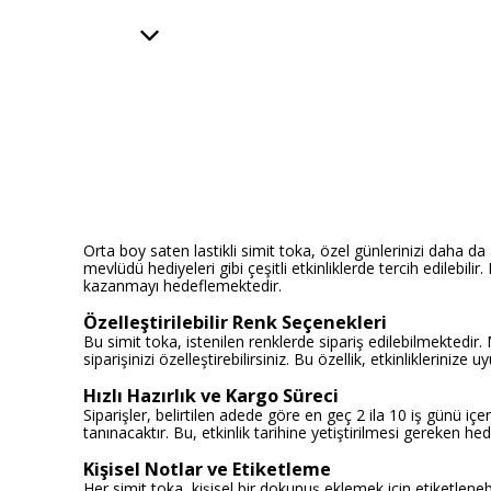
Orta boy saten lastikli simit toka, özel günlerinizi daha da
mevlüdü hediyeleri gibi çeşitli etkinliklerde tercih edilebil
kazanmayı hedeflemektedir.
Özelleştirilebilir Renk Seçenekleri
Bu simit toka, istenilen renklerde sipariş edilebilmektedir. M
siparişinizi özelleştirebilirsiniz. Bu özellik, etkinliklerin
Hızlı Hazırlık ve Kargo Süreci
Siparişler, belirtilen adede göre en geç 2 ila 10 iş günü i
tanınacaktır. Bu, etkinlik tarihine yetiştirilmesi gereken he
Kişisel Notlar ve Etiketleme
Her simit toka, kişisel bir dokunuş eklemek için etiketlenebil